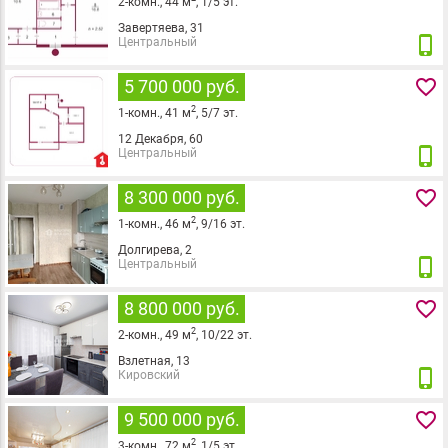
2
-комн.,
44
м
,
1
/
5
эт.
Завертяева, 31
phone_iphone
Центральный
favorite_border
5 700 000 руб.
2
1
-комн.,
41
м
,
5
/
7
эт.
12 Декабря, 60
phone_iphone
Центральный
favorite_border
8 300 000 руб.
2
1
-комн.,
46
м
,
9
/
16
эт.
Долгирева, 2
phone_iphone
Центральный
favorite_border
8 800 000 руб.
2
2
-комн.,
49
м
,
10
/
22
эт.
Взлетная, 13
phone_iphone
Кировский
favorite_border
9 500 000 руб.
2
3
-комн.,
72
м
,
1
/
5
эт.