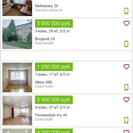
Майорова, 26
phone_iphone
Омская область
favorite_border
5 000 000 руб.
2
3
-комн.,
59
м
,
3
/
5
эт.
Входной, 26
phone_iphone
Кировский
favorite_border
1 350 000 руб.
2
1
-комн.,
17
м
,
4
/
5
эт.
Мира, 88Б
phone_iphone
Советский
favorite_border
5 900 000 руб.
2
3
-комн.,
57
м
,
5
/
5
эт.
Поселковая 4-я, 44
phone_iphone
Советский
favorite_border
4 300 000 руб.