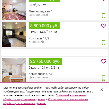
2
30
м
,
3
/
5
эт.
Ленинградская, 1
phone_iphone
Центральный
favorite_border
8 800 000 руб.
2
3
-комн.,
64
м
,
6
/
9
эт.
Крупской, 17/2
phone_iphone
Кировский
favorite_border
25 750 000 руб.
2
5
-комн.,
124
м
,
5
/
21
эт.
Кемеровская, 24
phone_iphone
Центральный
favorite_border
3 500 000 руб.
Мы используем файлы cookie, чтобы сайт работал корректно и был
×
удобнее для вас. Продолжая пользоваться сайтом, вы соглашаетесь с
2
2
-комн.,
45
м
,
3
/
5
эт.
использованием cookie в соответствии с
Политикой в отношении
обработки персональных данных
и
Согласием посетителя сайта на
Крутогорская, 3
обработку персональных данных
.
phone_iphone
Советский