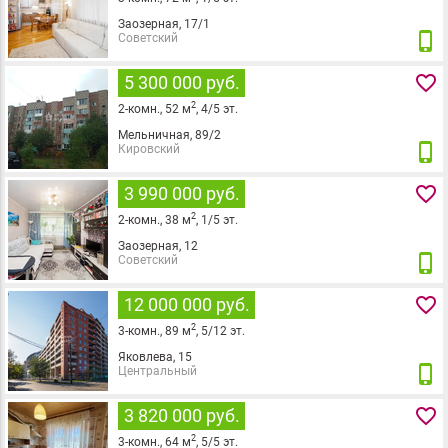
Заозерная, 17/1
phone_iphone
Советский
favorite_border
5 300 000 руб.
2
2
-комн.,
52
м
,
4
/
5
эт.
Мельничная, 89/2
phone_iphone
Кировский
favorite_border
3 990 000 руб.
2
2
-комн.,
38
м
,
1
/
5
эт.
Заозерная, 12
phone_iphone
Советский
favorite_border
12 000 000 руб.
2
3
-комн.,
89
м
,
5
/
12
эт.
Яковлева, 15
phone_iphone
Центральный
favorite_border
3 820 000 руб.
2
3
-комн.,
64
м
,
5
/
5
эт.