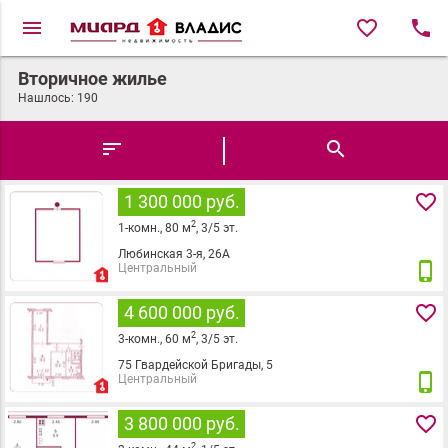
menu
favorite_border
local_phone
Вторичное жилье
Нашлось:
190
sort
search
favorite_border
1 300 000 руб.
2
1
-комн.,
80
м
,
3
/
5
эт.
Любинская 3-я, 26А
phone_iphone
Центральный
favorite_border
4 600 000 руб.
2
3
-комн.,
60
м
,
3
/
5
эт.
75 Гвардейской Бригады, 5
phone_iphone
Центральный
favorite_border
3 800 000 руб.
2