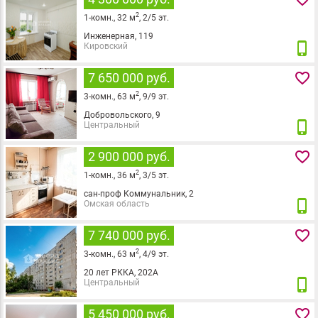
2
1
-комн.,
32
м
,
2
/
5
эт.
Инженерная, 119
phone_iphone
Кировский
favorite_border
7 650 000 руб.
2
3
-комн.,
63
м
,
9
/
9
эт.
Добровольского, 9
phone_iphone
Центральный
favorite_border
2 900 000 руб.
2
1
-комн.,
36
м
,
3
/
5
эт.
сан-проф Коммунальник, 2
phone_iphone
Омская область
favorite_border
7 740 000 руб.
2
3
-комн.,
63
м
,
4
/
9
эт.
20 лет РККА, 202А
phone_iphone
Центральный
favorite_border
5 450 000 руб.