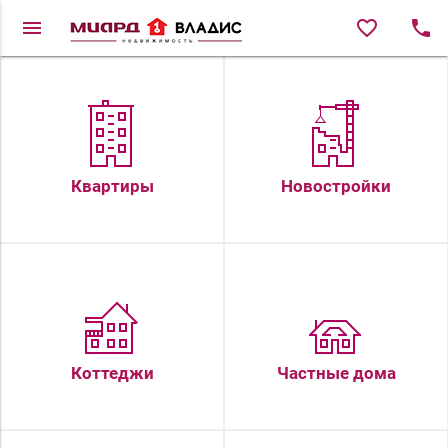
menu
favorite_border
local_phone
Квартиры
Новостройки
Коттеджи
Частные дома