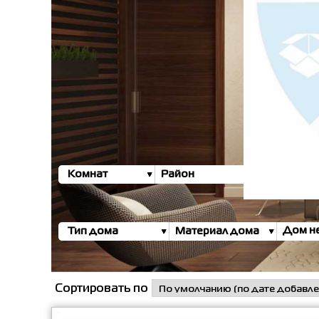
Комнат
Район
Район о
Тип дома
Материал дома
Сортировать по