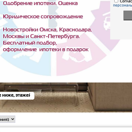
Соглас
персонал
бласти
+