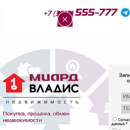
555-777
+7 (3812)
Консультация
Отзывы
Новости
Запи
o
Коттеджи
Частные дома
Земля
Дачи
Соглас
данных
*