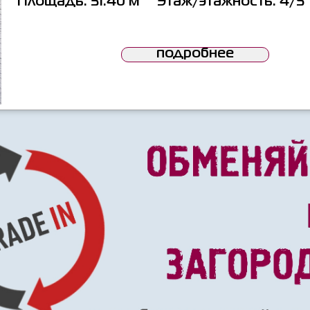
Площадь:
31.40 м
Этаж/этажность:
4/5
подробнее