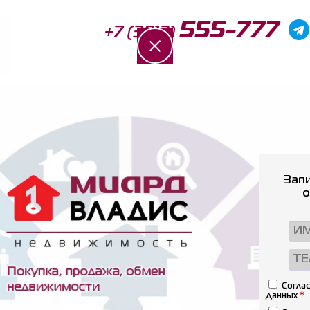
555-777
+7 (3812)
Консультация
Отзывы
Новости
Запи
o
Коттеджи
Частные дома
Земля
Дачи
Соглас
данных
*