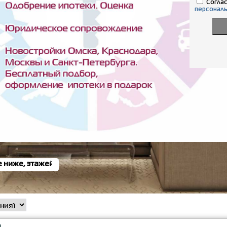
Соглас
персонал
бласти
+