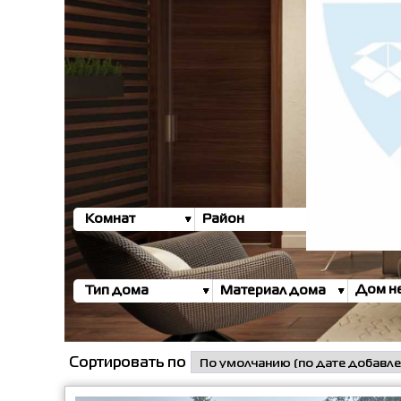
Комнат
Район
Район о
Тип дома
Материал дома
Сортировать по