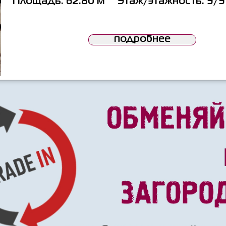
Площадь:
62.80 м
Этаж/этажность:
9/9
подробнее