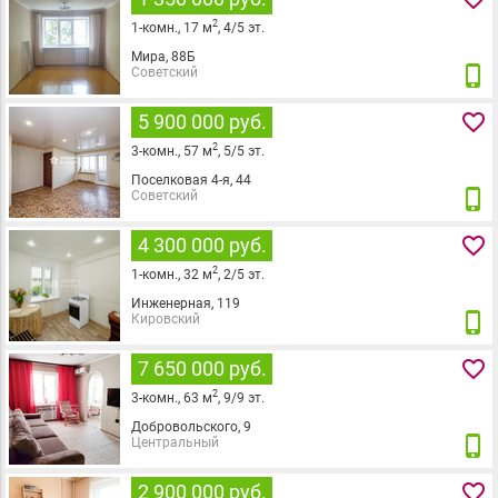
2
1
-комн.,
17
м
,
4
/
5
эт.
Мира, 88Б
phone_iphone
Советский
favorite_border
5 900 000 руб.
2
3
-комн.,
57
м
,
5
/
5
эт.
Поселковая 4-я, 44
phone_iphone
Советский
favorite_border
4 300 000 руб.
2
1
-комн.,
32
м
,
2
/
5
эт.
Инженерная, 119
phone_iphone
Кировский
favorite_border
7 650 000 руб.
2
3
-комн.,
63
м
,
9
/
9
эт.
Добровольского, 9
phone_iphone
Центральный
favorite_border
2 900 000 руб.