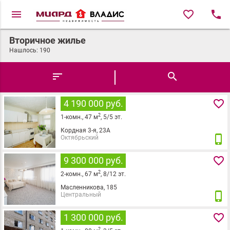
menu
favorite_border
local_phone
Вторичное жилье
Нашлось:
190
sort
search
favorite_border
4 190 000 руб.
2
1
-комн.,
47
м
,
5
/
5
эт.
Кордная 3-я, 23А
phone_iphone
Октябрьский
favorite_border
9 300 000 руб.
2
2
-комн.,
67
м
,
8
/
12
эт.
Масленникова, 185
phone_iphone
Центральный
favorite_border
1 300 000 руб.
2