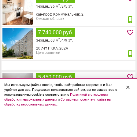
2
1
-комн.,
36
м
,
3
/
5
эт.
сан-проф Коммунальник, 2
phone_iphone
Омская область
favorite_border
7 740 000 руб.
2
3
-комн.,
63
м
,
4
/
9
эт.
20 лет РККА, 202А
phone_iphone
Центральный
favorite_border
5 450 000 руб.
2
Мы используем файлы cookie, чтобы сайт работал корректно и был
30
м
,
3
/
5
эт.
×
удобнее для вас. Продолжая пользоваться сайтом, вы соглашаетесь с
Ленинградская, 1
использованием cookie в соответствии с
Политикой в отношении
phone_iphone
Центральный
обработки персональных данных
и
Согласием посетителя сайта на
обработку персональных данных
.
favorite_border
8 800 000 руб.
2
3
-комн.,
64
м
,
6
/
9
эт.
Крупской, 17/2
phone_iphone
Кировский