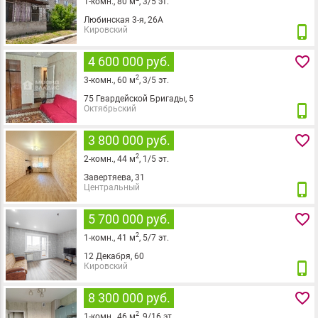
1
-комн.,
80
м
,
3
/
5
эт.
Любинская 3-я, 26А
phone_iphone
Кировский
favorite_border
4 600 000 руб.
2
3
-комн.,
60
м
,
3
/
5
эт.
75 Гвардейской Бригады, 5
phone_iphone
Октябрьский
favorite_border
3 800 000 руб.
2
2
-комн.,
44
м
,
1
/
5
эт.
Завертяева, 31
phone_iphone
Центральный
favorite_border
5 700 000 руб.
2
1
-комн.,
41
м
,
5
/
7
эт.
12 Декабря, 60
phone_iphone
Кировский
favorite_border
8 300 000 руб.
2
1
-комн.,
46
м
,
9
/
16
эт.