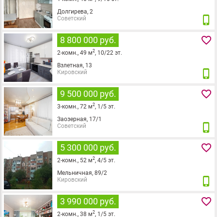
Долгирева, 2
phone_iphone
Советский
favorite_border
8 800 000 руб.
2
2
-комн.,
49
м
,
10
/
22
эт.
Взлетная, 13
phone_iphone
Кировский
favorite_border
9 500 000 руб.
2
3
-комн.,
72
м
,
1
/
5
эт.
Заозерная, 17/1
phone_iphone
Советский
favorite_border
5 300 000 руб.
2
2
-комн.,
52
м
,
4
/
5
эт.
Мельничная, 89/2
phone_iphone
Кировский
favorite_border
3 990 000 руб.
2
2
-комн.,
38
м
,
1
/
5
эт.