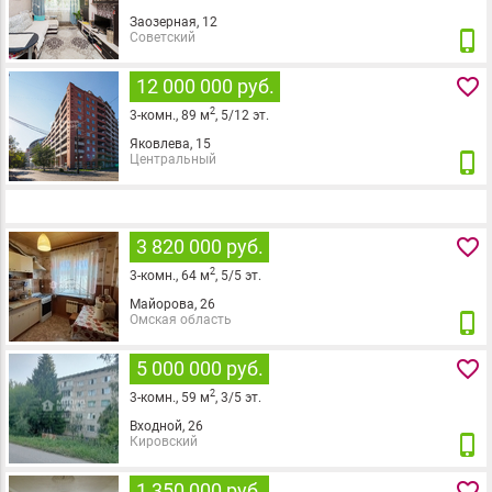
Заозерная, 12
phone_iphone
Советский
favorite_border
12 000 000 руб.
2
3
-комн.,
89
м
,
5
/
12
эт.
Яковлева, 15
phone_iphone
Центральный
favorite_border
3 820 000 руб.
2
3
-комн.,
64
м
,
5
/
5
эт.
Майорова, 26
phone_iphone
Омская область
favorite_border
5 000 000 руб.
2
3
-комн.,
59
м
,
3
/
5
эт.
Входной, 26
phone_iphone
Кировский
favorite_border
1 350 000 руб.