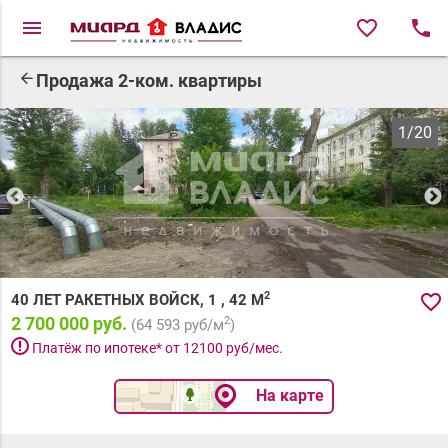
menu
favorite_border
local_phone
arrow_back
Продажа 2-ком. квартиры
1
/
20
2
favorite_border
40 ЛЕТ РАКЕТНЫХ ВОЙСК, 1
,
42
М
2 700 000 руб.
2
(
64 593
руб/м
)
priority_high
Платёж по ипотеке* от
12100
руб/мес.
На карте