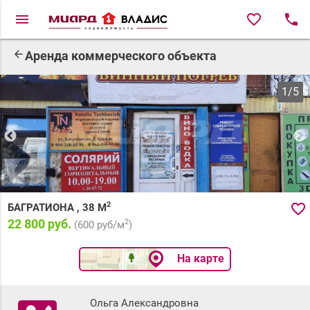
menu
favorite_border
local_phone
arrow_back
Аренда коммерческого объекта
1
/
5
2
favorite_border
БАГРАТИОНА
,
38
М
22 800 руб.
2
(
600
руб/м
)
На карте
Ольга Александровна