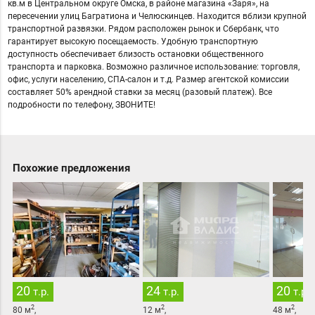
кв.м в Центральном округе Омска, в районе магазина «Заря», на
пересечении улиц Багратиона и Челюскинцев. Находится вблизи крупной
транспортной развязки. Рядом расположен рынок и Сбербанк, что
гарантирует высокую посещаемость. Удобную транспортную
доступность обеспечивает близость остановки общественного
транспорта и парковка. Возможно различное использование: торговля,
офис, услуги населению, СПА-салон и т.д. Размер агентской комиссии
составляет 50% арендной ставки за месяц (разовый платеж). Все
подробности по телефону, ЗВОНИТЕ!
Похожие предложения
20
24
20
т.р.
т.р.
т.р.
2
2
2
80
м
,
12
м
,
48
м
,