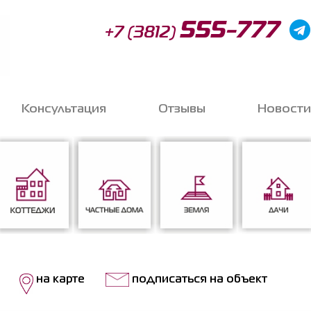
555-777
+7 (3812)
Консультация
Отзывы
Новости
Запи
o
Коттеджи
Частные дома
Земля
Дачи
на карте
подписаться на объект
Соглас
данных
*