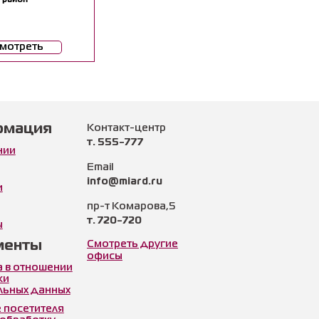
мотреть
рмация
Контакт-центр
т. 555-777
нии
Email
info@miard.ru
и
пр-т Комарова,5
т. 720-720
ы
менты
Смотреть другие
офисы
а в отношении
ки
льных данных
 посетителя