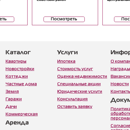
еть
Посмотреть
Пос
Каталог
Услуги
Инфо
Квартиры
Ипотека
О компа
Новостройки
Стоимость услуг
Награды
Коттеджи
Оценка недвижимости
Ваканси
Частные дома
Специальные акции
Новости
Земля
Юридические услуги
Контакт
Гаражи
Консультация
Доку
Дачи
Оставить заявку
Политик
обработ
Коммерческая
персона
Аренда
Согласие