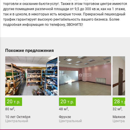
торговли и оказание бьюти-услуг. Также в этом торговом центре имеются
другие помещения различной площади от 9,5 до 300 кв.м, как на 1 этаже,
так и в цоколе, в некоторых есть мокрые точки. Прекрасный пешеходный
трафик гарантирует высокую рентабельность вашего бизнеса. Более
подробная информация по телефону, ЗВОНИТЕ!
Похожие предложения
20
20
28
т.р.
т.р.
т.р.
2
2
2
80
м
,
48
м
,
32
м
,
10 лет Октября
Фрунзе
Маяковск
Центральный
Центральный
Централь