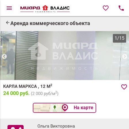
menu
favorite_border
local_phone
arrow_back
Аренда коммерческого объекта
1
/
15
2
favorite_border
КАРЛА МАРКСА
,
12
М
24 000 руб.
2
(
2 000
руб/м
)
На карте
Ольга Викторовна