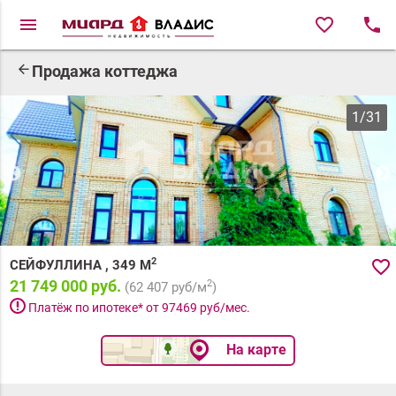
menu
favorite_border
local_phone
arrow_back
Продажа коттеджа
1
/
31
2
favorite_border
СЕЙФУЛЛИНА
,
349
М
21 749 000 руб.
2
(
62 407
руб/м
)
priority_high
Платёж по ипотеке* от
97469
руб/мес.
На карте