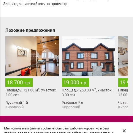
Звоните, записывайтесь на просмотр!
Похожие предложения
18 700
19 000
19 9
т.р.
т.р.
2
2
Площадь:
121.00
м
,
Участок:
Площадь:
260.00
м
,
Участок:
Площад
2.00
сот.
3.00
сот.
12.00
сот
Лучистый 1-й
Рыбачья 2-я
Читинска
Кировский
Кировский
Кировск
© 2018 АН Миард
Мы используем файлы cookie, чтобы сайт работал корректно и был
×