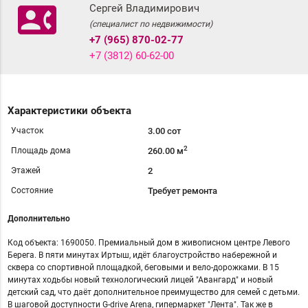
contact_phone
Сергей Владимирович
(специалист по недвижимости)
+7 (965) 870-02-77
+7 (3812) 60-62-00
Характеристики объекта
Участок
3.00 сот
2
Площадь дома
260.00 м
Этажей
2
Состояние
Требует ремонта
Дополнительно
Код объекта: 1690050. Премиальный дом в живописном центре Левого
Берега. В пяти минутах Иртыш, идёт благоустройство набережной и
сквера со спортивной площадкой, беговыми и вело-дорожками. В 15
минутах ходьбы новый технологический лицей "Авангард" и новый
детский сад, что даёт дополнительное преимущество для семей с детьми.
В шаговой доступности G-drive Arena, гипермаркет "Лента". Так же в