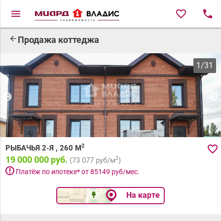
menu
favorite_border
local_phone
arrow_back
Продажа коттеджа
1
/
31
2
favorite_border
РЫБАЧЬЯ 2-Я
,
260
М
19 000 000 руб.
2
(
73 077
руб/м
)
priority_high
Платёж по ипотеке* от
85149
руб/мес.
На карте