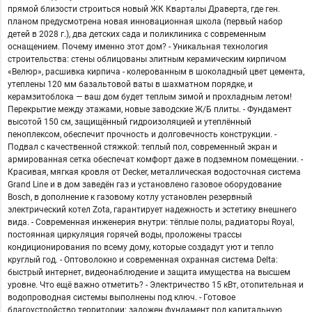
прямой близости строиться новый ЖК Кварталы Драверта, где ген.
планом предусмотрена новая инновационная школа (первый набор
детей в 2028 г.), два детских сада и поликлиника с современным
оснащением. Почему именно этот дом? - Уникальная технология
строительства: стены облицованы элитным керамическим кирпичом
«Велюр», расшивка кирпича - колерованным в шоколадный цвет цемента,
утеплены 120 мм базальтовой ваты в шахматном порядке, и
керамзитоблока — ваш дом будет теплым зимой и прохладным летом!
Перекрытие между этажами, новые заводские Ж/Б плиты. - Фундамент
высотой 150 см, защищённый гидроизоляцией и утеплённый
пеноплексом, обеспечит прочность и долговечность конструкции. -
Подвал с качественной стяжкой: теплый пол, современный экран и
армированная сетка обеспечат комфорт даже в подземном помещении. -
Красивая, мягкая кровля от Decker, металлическая водосточная система
Grand Line и в дом заведён газ и установлено газовое оборудование
Bosch, в дополнение к газовому котлу установлен резервный
электрический котел Zota, гарантирует надежность и эстетику внешнего
вида. - Современная инженерия внутри: тёплые полы, радиаторы Royal,
постоянная циркуляция горячей воды, проложены трассы
кондиционирования по всему дому, которые создадут уют и тепло
круглый год. - Оптоволокно и современная охранная система Delta:
быстрый интернет, видеонаблюдение и защита имущества на высшем
уровне. Что ещё важно отметить? - Электричество 15 кВт, отопительная и
водопроводная системы выполнены под ключ. - Готовое
благоустройство территории: заложен фундамент под капитальную