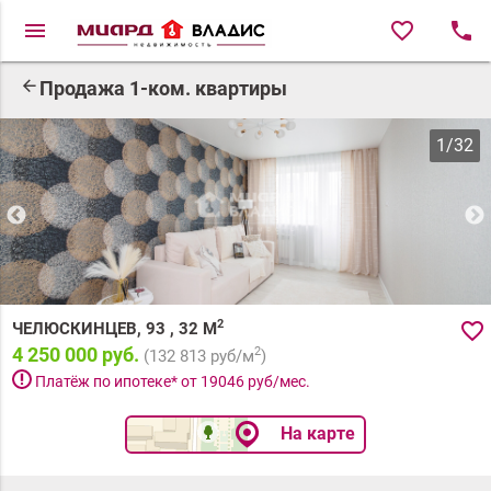
menu
favorite_border
local_phone
arrow_back
Продажа 1-ком. квартиры
1
/
32
2
favorite_border
ЧЕЛЮСКИНЦЕВ, 93
,
32
М
4 250 000 руб.
2
(
132 813
руб/м
)
priority_high
Платёж по ипотеке* от
19046
руб/мес.
На карте