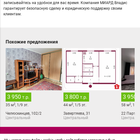
записывайтесь на удобное для вас время. Компания МИАРД Владис
гарантирует безопасную сделку и юридическую поддержку своим
клиентам.
Похожие предложения
3 950
3 800
3 950
т.р.
т.р.
т
2
2
2
35
м
,
1
/
9
эт.
44
м
,
1
/
5
эт.
58
м
,
1
/
2
Челюскинцев, 102/2
Завертяева, 31
22 Партсъ
Центральный
Центральный
Централь
© 2018 АН Миард