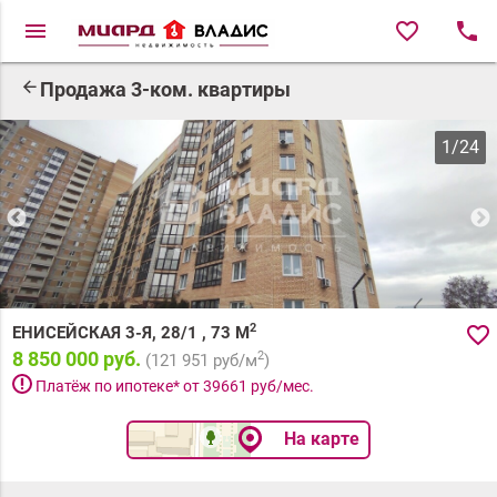
menu
favorite_border
local_phone
arrow_back
Продажа 3-ком. квартиры
1
/
24
2
favorite_border
ЕНИСЕЙСКАЯ 3-Я, 28/1
,
73
М
8 850 000 руб.
2
(
121 951
руб/м
)
priority_high
Платёж по ипотеке* от
39661
руб/мес.
На карте