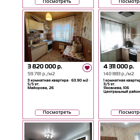
Посмотреть
Посмотр
3 820 000 р.
4 311 000 р.
59 781 р./м2
140 883 р./м2
3 комнатная квартира
·
63.90 м2
·
1 комнатная кварти
5/5 эт.
3/5 эт.
Майорова, 26
Яковлева, 106
Центральный райо
Посмотреть
Посмотр