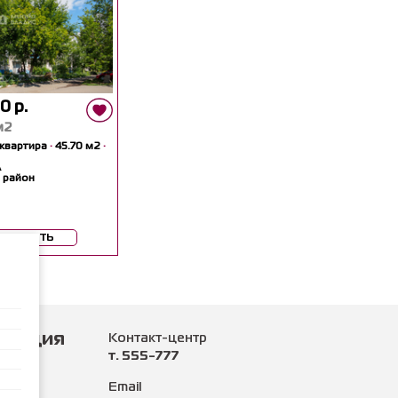
0 р.
м2
 квартира
·
45.70 м2
·
А
 район
мотреть
рмация
Контакт-центр
т. 555-777
нии
Email