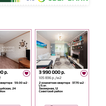
0 р.
3 990 000 р.
2
105 836 р./м2
 квартира
·
59.00 м2
·
2 комнатная квартира
·
37.70 м2
·
1/5 эт.
ейская, 24
Заозерная, 12
айон
Советский район