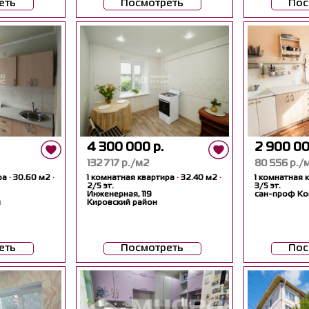
еть
Посмотреть
Пос
4 300 000 р.
2 900 00
132 717 р./м2
80 556 р./
ра
·
30.60 м2
·
1 комнатная квартира
·
32.40 м2
·
1 комнатная 
2/5 эт.
3/5 эт.
Инженерная, 119
сан-проф Ко
н
Кировский район
еть
Посмотреть
Пос