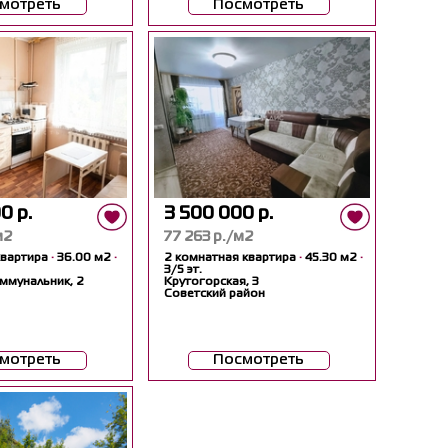
мотреть
Посмотреть
0 р.
3 500 000 р.
м2
77 263 р./м2
квартира
·
36.00 м2
·
2 комнатная квартира
·
45.30 м2
·
3/5 эт.
ммунальник, 2
Крутогорская, 3
Советский район
мотреть
Посмотреть