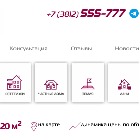
555-777
+7 (3812)
Консультация
Отзывы
Новости
Запи
o
2
Коттеджи
Частные дома
Земля
Дачи
на карте
динамика цены по об
.20 м
Соглас
данных
*