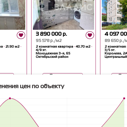
3 890 000 р.
4 097 00
95 578 р./м2
89 650 р./
ра
·
21.90 м2
·
2 комнатная квартира
·
40.70 м2
·
2 комнатная
4/9 эт.
3/5 эт.
Молодежная 3-я, 65
Королева, 2
Октябрьский район
Центральный
еть
Посмотреть
Пос
нения цен по объекту
Каталог
Услуги
Инфо
Квартиры
Ипотека
О компа
Новостройки
Стоимость услуг
Награды