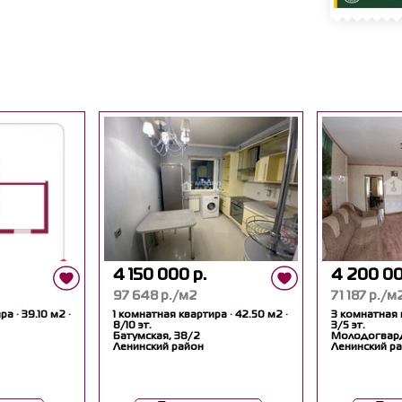
4 150 000 р.
4 200 00
97 648 р./м2
71 187 р./м
ира
·
39.10 м2
·
1 комнатная квартира
·
42.50 м2
·
3 комнатная
8/10 эт.
3/5 эт.
Батумская, 38/2
Молодогвард
Ленинский район
Ленинский р