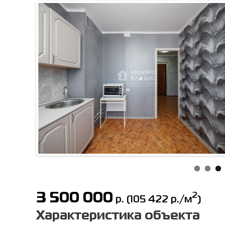
3 500 000
2
р.
(
105 422
р./м
)
Характеристика объекта