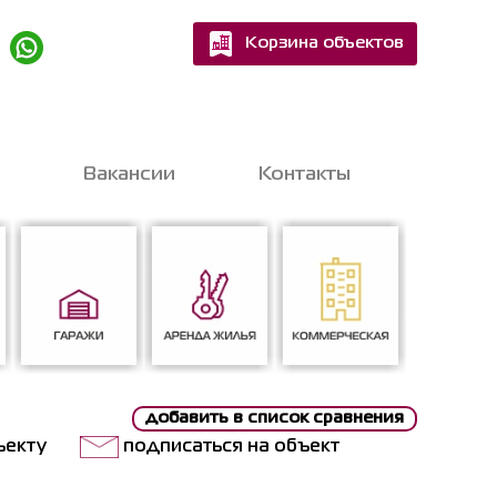
Корзина объектов
Квартир
Домов
Вакансии
Контакты
шитесь на бесплатную
nline-консультацию
с экспертом
добавить в список сравнения
Гаражи
Аренда жилья
Коммерческая
ъекту
подписаться на объект
ен на обработку персональных