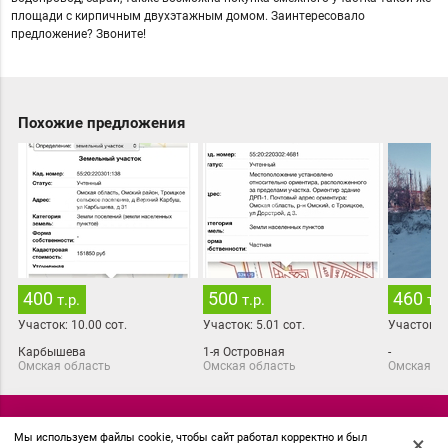
площади с кирпичным двухэтажным домом. Заинтересовало
предложение? Звоните!
Похожие предложения
400
500
460
т.р.
т.р.
т.р
Участок:
10.00
сот.
Участок:
5.01
сот.
Участок:
1
Карбышева
1-я Островная
-
Омская область
Омская область
Омская об
© 2018 АН Миард
Мы используем файлы cookie, чтобы сайт работал корректно и был
×