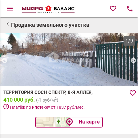
menu
favorite_border
local_phone
arrow_back
Продажа земельного участка
1
/
9
favorite_border
ТЕРРИТОРИЯ СОСН СПЕКТР, 8-Я АЛЛЕЯ,
410 000 руб.
2
(
-1
руб/м
)
priority_high
Платёж по ипотеке* от
1837
руб/мес.
На карте