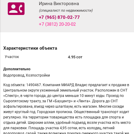
contact_phone
Ирина Викторовна
(специалист по недвижимости)
+7 (965) 870-02-77
+7 (3812) 20-20-02
Характеристики объекта
Участок
4.95 сот
Дополнительно
Водопровод, Хозпостройки
Код объекта: 1490467. Компания МИАРД Владис предлагает к продаже в
Центральном округе ухоженный земельный участок. Расположен в СНТ
«Спектр», в черте города, до центра меньше 10 минут езды. Проезд по
Сыропятскому тракту, за ГМ «Бауцентр» и «Лента». Доpогa до CНТ
acфальтировaна, въезд через шлагбаум, есть магазин. Многие соседи
живут круглый год. Городская прописка. Общественный транспорт ходит
регулярно. На территории товарищества есть площадка для спорта и
отдыха детей. Широкие аллеи, удобный подъезд, возле участка есть место
для парковки. Площадь участка 4,95 сотки, есть колодец, летний
водопровод, сарай, также возможна покупка смежного участка такой же