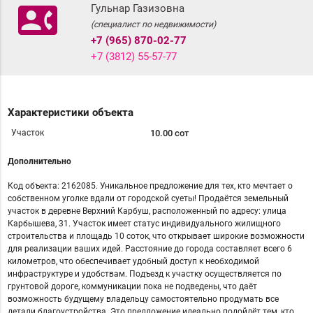
contact_phone
Гульнар Газизовна
(специалист по недвижимости)
+7 (965) 870-02-77
+7 (3812) 55-57-77
Характеристики объекта
Участок
10.00 сот
Дополнительно
Код объекта: 2162085. Уникальное предложение для тех, кто мечтает о
собственном уголке вдали от городской суеты! Продаётся земельный
участок в деревне Верхний Карбуш, расположенный по адресу: улица
Карбышева, 31. Участок имеет статус индивидуального жилищного
строительства и площадь 10 соток, что открывает широкие возможности
для реализации ваших идей. Расстояние до города составляет всего 6
километров, что обеспечивает удобный доступ к необходимой
инфраструктуре и удобствам. Подъезд к участку осуществляется по
грунтовой дороге, коммуникации пока не подведены, что даёт
возможность будущему владельцу самостоятельно продумать все
детали благоустройства. Это предложение идеально подойдёт тем, кто