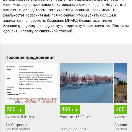
ищет место для строительства загородного дома или дачи. Не упустите
шанс стать обладателем этого участка и воплотить свои мечты в
реальность! Позвоните нам прямо сейчас, чтобы узнать больше и
записаться на просмотр. Компания МИАРД Владис гарантирует
безопасную сделку и юридическую поддержку своим клиентам. Поможем
одобрить ипотеку со сниженной ставкой.
Похожие предложения
500
460
400
т.р.
т.р.
т.р
Участок:
5.01
сот.
Участок:
15.00
сот.
Участок:
1
1-я Островная
-
Зеленая
Омская область
Омская область
Омская об