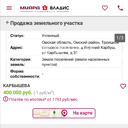
menu
favorite_border
local_phone
arrow_back
Продажа земельного участка
1
/
3
favorite_border
КАРБЫШЕВА
400 000 руб.
2
(
-1
руб/м
)
priority_high
Платёж по ипотеке* от
1793
руб/мес.
На карте