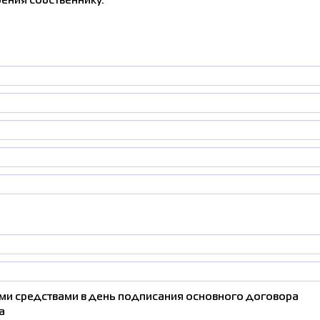
ения собственнику.
Соглас
персонал
и средствами в день подписания основного договора
а