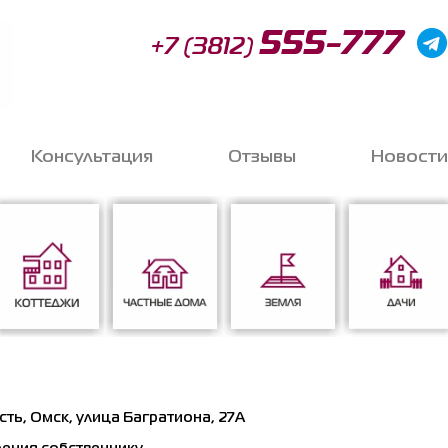
555-777
+7 (3812)
Консультация
Отзывы
Новости
Запи
o
Коттеджи
Частные дома
Земля
Дачи
Соглас
ть, Омск, улица Багратиона, 27А
данных
*