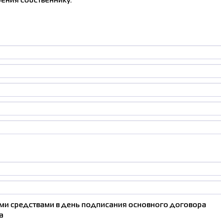
ения собственнику.
Соглас
персонал
и средствами в день подписания основного договора
а