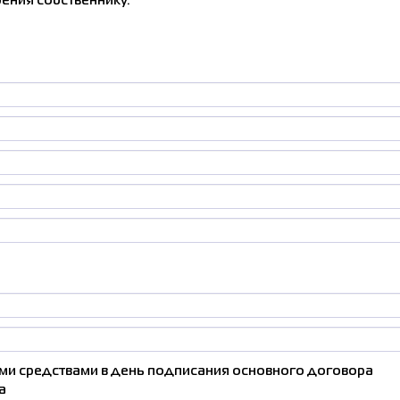
ения собственнику.
Соглас
персонал
и средствами в день подписания основного договора
а