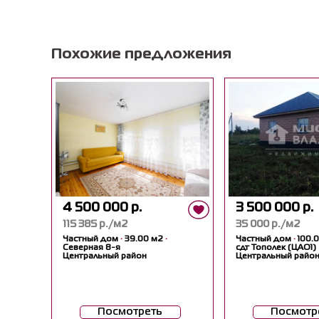
Похожие предложения
4 500 000 р.
3 500 000 р.
115 385 р./м2
35 000 р./м2
Частный дом
·
39.00 м2
·
Частный дом
·
100.
Северная 8-я
сдт Тополек (ЦАО1)
Центральный район
Центральный райо
Посмотреть
Посмотр