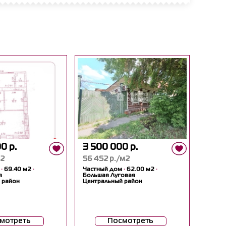
0 р.
3 500 000 р.
м2
56 452 р./м2
м
·
69.40 м2
·
Частный дом
·
62.00 м2
·
я
Большая Луговая
 район
Центральный район
мотреть
Посмотреть