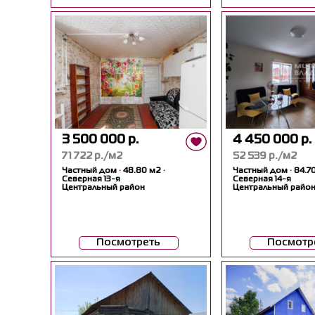
3 500 000 р.
4 450 000 р.
71 722 р./м2
52 539 р./м2
Частный дом
·
48.80 м2
·
Частный дом
·
84.7
Северная 13-я
Северная 14-я
Центральный район
Центральный райо
Посмотреть
Посмотр