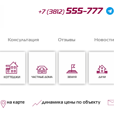
555-777
+7 (3812)
Консультация
Отзывы
Новости
Запи
o
Коттеджи
Частные дома
Земля
Дачи
на карте
динамика цены по объекту
Соглас
данных
*