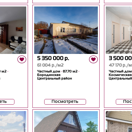
5 350 000 р.
3 500 00
61 004 р./м2
47 170 р./
0 м2
·
Частный дом
·
87.70 м2
·
Частный до
Бородинская
Космическая
н
Центральный район
Центральный
еть
Посмотреть
Пос