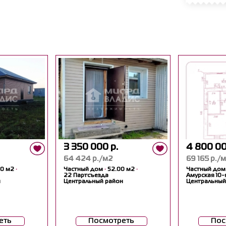
3 350 000 р.
4 800 00
64 424 р./м2
69 165 р./
00 м2
·
Частный дом
·
52.00 м2
·
Частный до
22 Партсъезда
Амурская 10-
н
Центральный район
Центральный
еть
Посмотреть
Пос