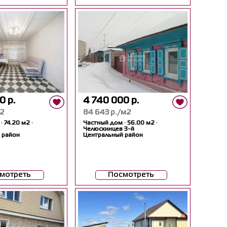
0 р.
4 740 000 р.
м2
84 643 р./м2
м
·
74.20 м2
·
Частный дом
·
56.00 м2
·
Челюскинцев 3-й
 район
Центральный район
мотреть
Посмотреть