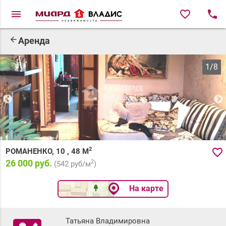
menu
favorite_border
local_phone
arrow_back
Аренда
1
/
8
2
favorite_border
РОМАНЕНКО, 10
,
48
М
26 000 руб.
2
(
542
руб/м
)
На карте
Татьяна Владимировна