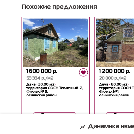
Похожие предложения
1 600 000 р.
1 200 000 р.
53 334 р./м2
20 000 р./м2
Дача
·
30.00 м2
·
Дача
·
60.00 м2
·
территория СОСН Тепличный-2,
территория СОСН Т
Филиал № 3,
Филиал № 1,
Ленинский район
Ленинский район
Посмотреть
Посмотр
Динамика изме