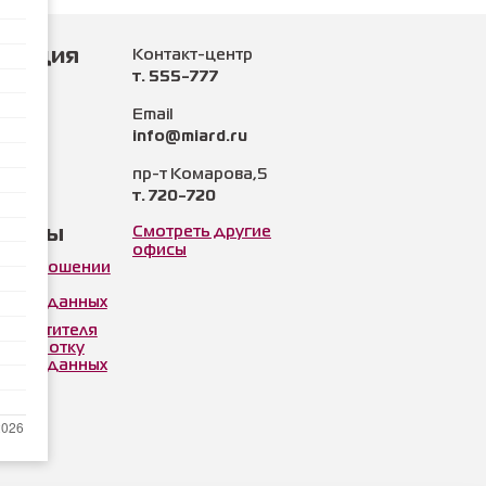
рмация
Контакт-центр
т. 555-777
нии
Email
info@miard.ru
и
пр-т Комарова,5
т. 720-720
ы
менты
Смотреть другие
офисы
а в отношении
ки
льных данных
 посетителя
 обработку
льных данных