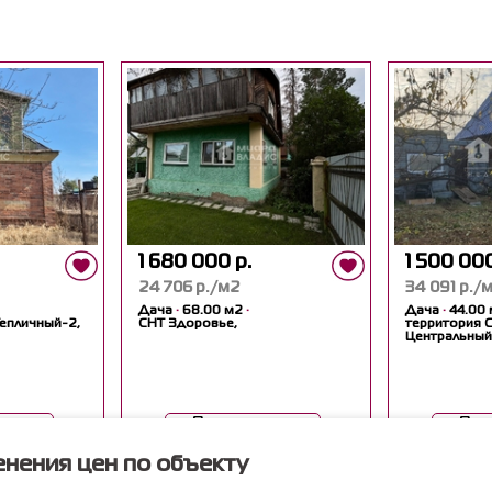
1 680 000 р.
1 500 000
24 706 р./м2
34 091 р./
Дача
·
68.00 м2
·
Дача
·
44.00 
епличный-2,
СНТ Здоровье,
территория 
Центральный
еть
Посмотреть
Пос
нения цен по объекту