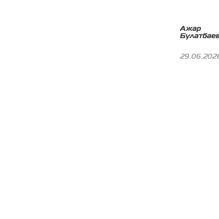
Ажар
Булатбае
29.06.202