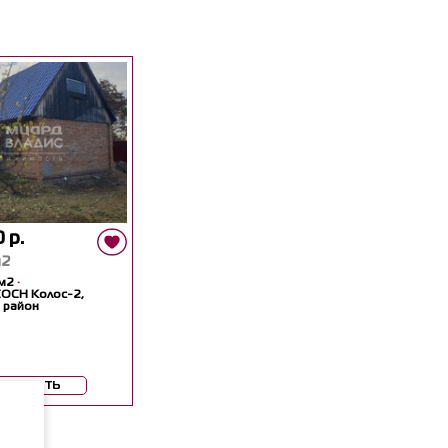
 р.
м2
м2
·
СОСН Колос-2,
 район
мотреть