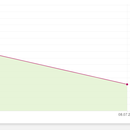
Каталог
Услуги
Инфо
Квартиры
Ипотека
О компа
Новостройки
Стоимость услуг
Награды
Коттеджи
Оценка недвижимости
Ваканси
Частные дома
Специальные акции
Новости
Земля
Юридические услуги
Контакт
Гаражи
Консультация
Доку
Дачи
Оставить заявку
Политик
обработ
Коммерческая
персона
Аренда
Согласие
сайта на
Квартир
персона
Домов
Коммерческая