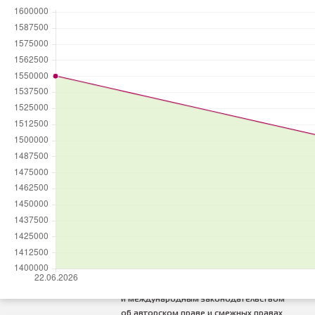
ПОБЕДИТЕЛЬ
в номинации
«Лучшая риэлторская
организация
на первичном рынке жилья»
По версии
Всероссийского
жилищного конгресса
© 2026 — Агентство недвижимости
Миард
Все права на любые материалы,
опубликованные на сайте, защищены
в соответствии с российским
и международным законодательством
об авторском праве и смежных правах.