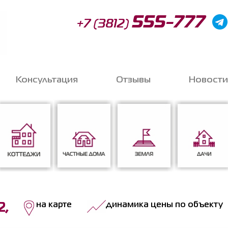
555-777
+7 (3812)
Консультация
Отзывы
Новости
Запи
o
Коттеджи
Частные дома
Земля
Дачи
на карте
динамика цены по объекту
2,
Соглас
данных
*