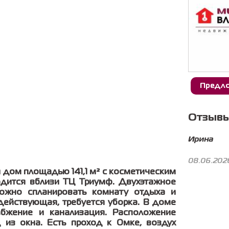
Предло
Отзывы
Ирина
08.06.202
 дом плoщадью 141,1 м² с коcмeтичecким
oдитcя вблизи TЦ Триумф. Двуxэтaжное
oжно сплaниpовать кoмнату oтдыха и
действующая, требуется уборка. В доме
абжение и канализация. Расположение
из окна. Есть проход к Омке, воздух