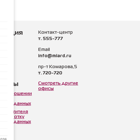
рмация
Контакт-центр
т. 555-777
нии
Email
info@miard.ru
и
пр-т Комарова,5
т. 720-720
ы
менты
Смотреть другие
офисы
а в отношении
ки
льных данных
 посетителя
 обработку
льных данных