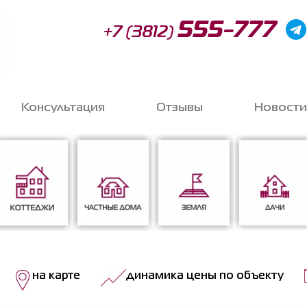
555-777
+7 (3812)
Консультация
Отзывы
Новости
Запи
o
Коттеджи
Частные дома
Земля
Дачи
на карте
динамика цены по объекту
Соглас
данных
*