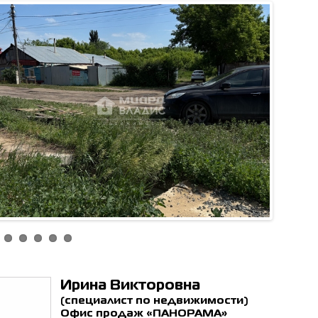
ен с
политикой обработки
ьных данных
*
ОТПРАВИТЬ
Ирина Викторовна
(специалист по недвижимости)
Офис продаж «ПАНОРАМА»