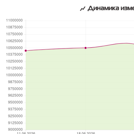
Динамика изме
ПОБЕДИТЕЛЬ
в номинации
«Лучшая риэлторская
организация
на первичном рынке жилья»
По версии
Всероссийского
жилищного конгресса
© 2026 — Агентство недвижимости
Миард
Все права на любые материалы,
опубликованные на сайте, защищены