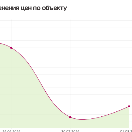
нения цен по объекту
Каталог
Услуги
Инфо
Квартиры
Ипотека
О компа
Новостройки
Стоимость услуг
Награды
Коттеджи
Оценка недвижимости
Ваканси
Частные дома
Специальные акции
Новости
Земля
Юридические услуги
Контакт
Гаражи
Консультация
Доку
Дачи
Оставить заявку
Политик
обработ
Коммерческая
персона
Аренда
Согласие
сайта на
Квартир
персона
Домов
Коммерческая