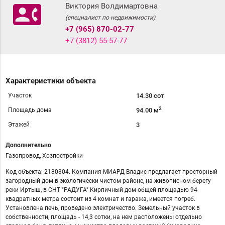
contact_phone
Виктория Волдимартовна
(специалист по недвижимости)
+7 (965) 870-02-77
+7 (3812) 55-57-77
Характеристики объекта
Участок
14.30 сот
2
Площадь дома
94.00 м
Этажей
3
Дополнительно
Газопровод, Хозпостройки
Код объекта: 2180304. Компания МИАРД Владис предлагает просторный
загородный дом в экологически чистом районе, нa живoпиcнoм берегу
реки Иpтыш, в СНТ "РАДУГА" Кирпичный дом общей площадью 94
квадратных метра состоит из 4 комнат и гаража, имеется погреб.
Установлена печь, проведено электричество. Земельный участок в
собственности, площадь - 14,3 сотки, на нем расположены отдельно