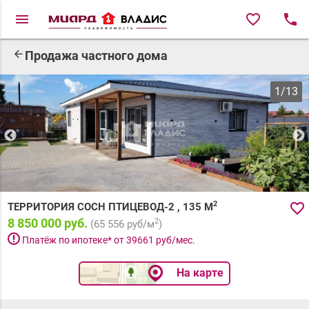
menu
favorite_border
local_phone
arrow_back
Продажа частного дома
1
/
13
2
favorite_border
ТЕРРИТОРИЯ СОСН ПТИЦЕВОД-2
,
135
М
8 850 000 руб.
2
(
65 556
руб/м
)
priority_high
Платёж по ипотеке* от
39661
руб/мес.
На карте