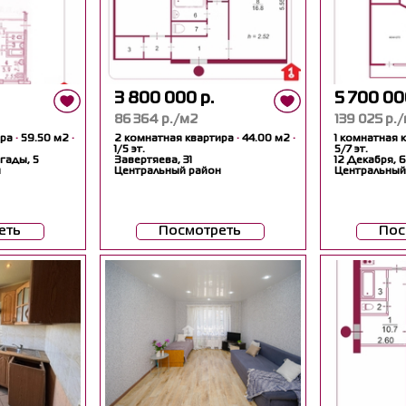
3 800 000 р.
5 700 00
86 364 р./м2
139 025 р.
ира
·
59.50 м2
·
2 комнатная квартира
·
44.00 м2
·
1 комнатная 
1/5 эт.
5/7 эт.
гады, 5
Завертяева, 31
12 Декабря, 
н
Центральный район
Центральный
еть
Посмотреть
Пос