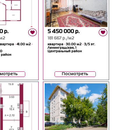
0 р.
5 450 000 р.
/м2
181 667 р./м2
квартира
·
41.00 м2
·
квартира
·
30.00 м2
·
3/5 эт.
Ленинградская, 1
60
Центральный район
 район
мотреть
Посмотреть