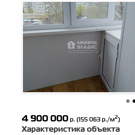
4 900 000
2
р.
(
155 063
р./м
)
Характеристика объекта