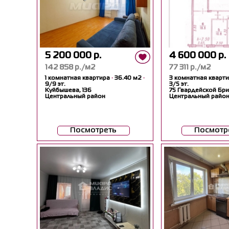
5 200 000 р.
4 600 000 р.
142 858 р./м2
77 311 р./м2
1 комнатная квартира
·
36.40 м2
·
3 комнатная кварт
9/9 эт.
3/5 эт.
Куйбышева, 136
75 Гвардейской Бри
Центральный район
Центральный райо
Посмотреть
Посмотр