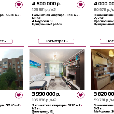
4 800 000 р.
4 000 00
129 381 р./м2
60 976 р./
ира
·
56.30 м2
·
1 комнатная квартира
·
37.10 м2
·
3 комнатная
1/8 эт.
2/2 эт.
4 Амурский, 9
Краснознаме
н
Центральный район
Центральный
еть
Посмотреть
Пос
3 990 000 р.
3 820 00
105 836 р./м2
59 781 р./
ира
·
52.40 м2
·
2 комнатная квартира
·
37.70 м2
·
3 комнатная
1/5 эт.
5/5 эт.
Заозерная, 12
Майорова, 2