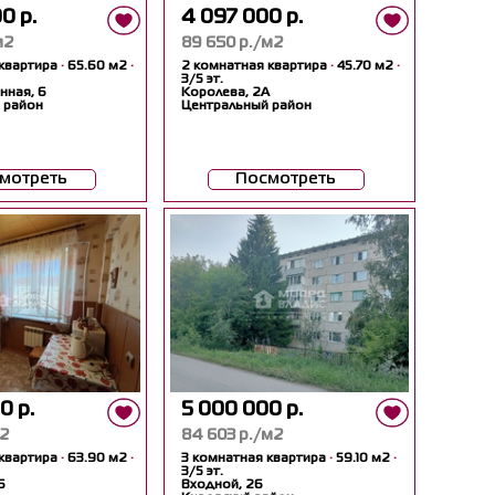
0 р.
4 097 000 р.
м2
89 650 р./м2
 квартира
·
65.60 м2
·
2 комнатная квартира
·
45.70 м2
·
3/5 эт.
нная, 6
Королева, 2А
 район
Центральный район
мотреть
Посмотреть
0 р.
5 000 000 р.
м2
84 603 р./м2
 квартира
·
63.90 м2
·
3 комнатная квартира
·
59.10 м2
·
3/5 эт.
6
Входной, 26