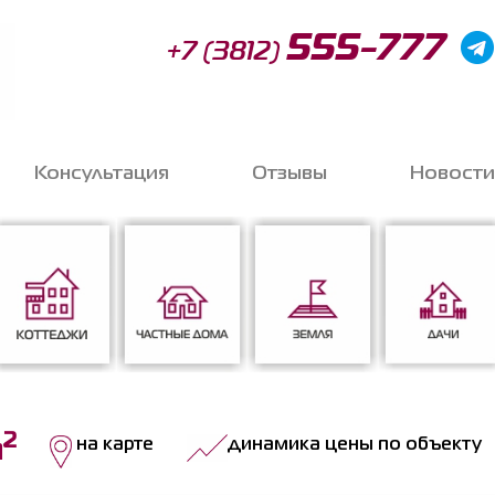
555-777
+7 (3812)
Консультация
Отзывы
Новости
Запи
o
2
Коттеджи
Частные дома
Земля
Дачи
на карте
динамика цены по объекту
м
Соглас
данных
*