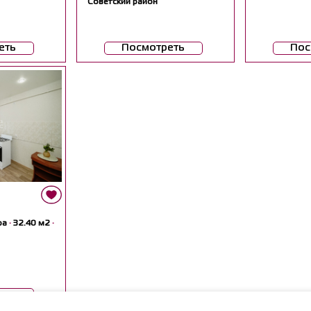
Советский район
еть
Посмотреть
Пос
ра
·
32.40 м2
·
еть