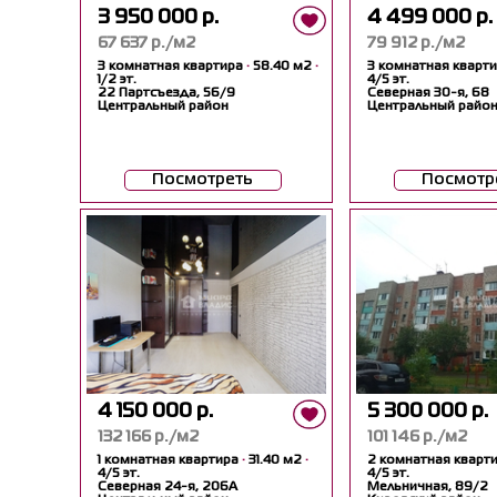
3 950 000 р.
4 499 000 р.
67 637 р./м2
79 912 р./м2
3 комнатная квартира
·
58.40 м2
·
3 комнатная кварт
1/2 эт.
4/5 эт.
22 Партсъезда, 56/9
Северная 30-я, 68
Центральный район
Центральный райо
Посмотреть
Посмотр
4 150 000 р.
5 300 000 р.
132 166 р./м2
101 146 р./м2
1 комнатная квартира
·
31.40 м2
·
2 комнатная кварт
4/5 эт.
4/5 эт.
Северная 24-я, 206А
Мельничная, 89/2