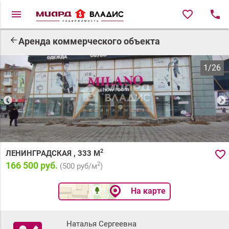
menu
favorite_border
local_phone
arrow_back
Аренда коммерческого объекта
1
/
26
2
favorite_border
ЛЕНИНГРАДСКАЯ
,
333
М
166 500 руб.
2
(
500
руб/м
)
На карте
Наталья Сергеевна