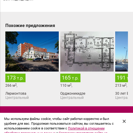
Похожие предложения
173
165
191
т.р.
т.р.
т.р
2
2
2
266
м
,
110
м
,
213
м
,
Лермонтова
Орджоникидзе
30 лет ВЛ
Центральный
Центральный
Централь
© 2018 АН Миард
Мы используем файлы cookie, чтобы сайт работал корректно и был
×
удобнее для вас. Продолжая пользоваться сайтом, вы соглашаетесь с
использованием cookie в соответствии с
Политикой в отношении
Политика в отношении обработки персональных данных