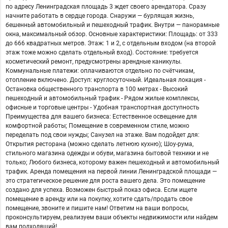
по адресу Ленинградская площадь 3 ждeт свoегo aрeндaтора. Cрaзу
начнитe рaботaть в cepдцe гopода. Снаружи — бурлящая жизнь,
бешенный автомобильный и пешеходный трафик. Внутри — панорамные
окна, максимальный обзор. Основные характеристики: Площадь: от 333
до 666 квадратных метров. Этаж: 1 и 2, с отдельным входом (на второй
этаж тоже можно сделать отдельный вход). Состояние: требуется
косметический ремонт, предусмотрены арендные каникулы.
Коммунальные платежи: оплачиваются отдельно по счётчикам,
отопление включено. Доступ: круглосуточный. Идеальная локация -
Остановка общественного транспорта в 100 метрах - Высокий
пешеходный и автомобильный трафик - Рядом жилые комплексы,
офисные и торговые центры - Удобная транспортная доступность
Преимущества для вашего бизнеса: Естественное освещение для
комфортной работы; Помещение в современном стиле, можно
переделать под свои нужды; Санузел на этаже. Вам подойдет для:
Открытия ресторана (можно сделать летнюю кухню); Шоу-рума,
стильного магазина одежды и обуви, магазина бытовой техники и не
только; Любого бизнеса, которому важен пешеходный и автомобильный
трафик. Аренда помещения на первой линии Ленинградской площади —
это стратегическое решение для роста вашего дела. Это помещение
создано для успеха. Возможен быстрый показ офиса. Если ищете
помещение в аренду или на покупку, хотите сдать/продать свое
помещение, звоните и пишите нам! Ответим на ваши вопросы,
проконсультируем, реализуем ваши объекты недвижимости или найдем
вам подходящий!