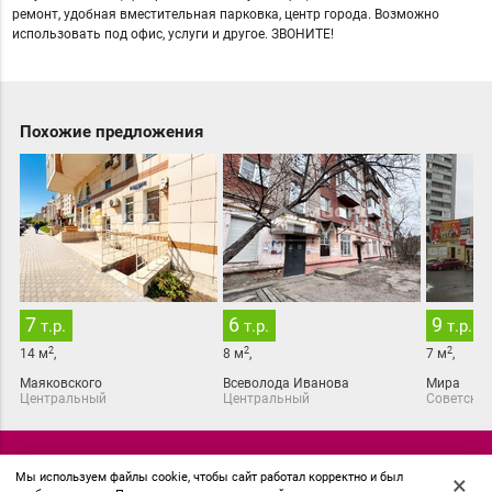
ремонт, удобная вместительная парковка, центр города. Возможно
использовать под офис, услуги и другое. ЗВОНИТЕ!
Похожие предложения
7
6
9
т.р.
т.р.
т.р.
2
2
2
14
м
,
8
м
,
7
м
,
Маяковского
Всеволода Иванова
Мира
Центральный
Центральный
Советский
© 2018 АН Миард
Мы используем файлы cookie, чтобы сайт работал корректно и был
×