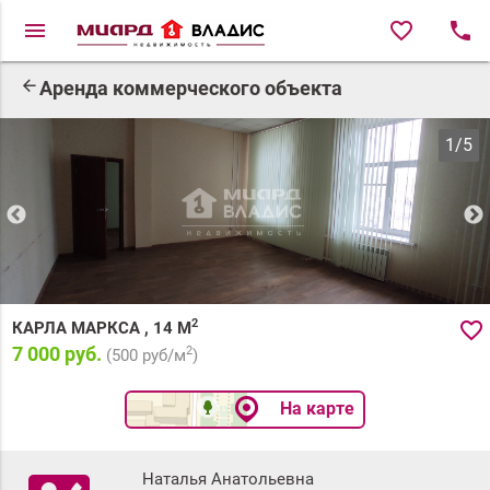
menu
favorite_border
local_phone
arrow_back
Аренда коммерческого объекта
1
/
5
2
favorite_border
КАРЛА МАРКСА
,
14
М
7 000 руб.
2
(
500
руб/м
)
На карте
Наталья Анатольевна