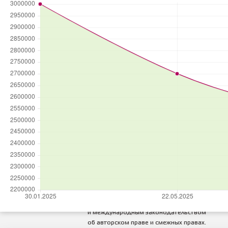
ПОБЕДИТЕЛЬ
в номинации
«Лучшая риэлторская
организация
на первичном рынке жилья»
По версии
Всероссийского
жилищного конгресса
© 2026 — Агентство недвижимости
Миард
Все права на любые материалы,
опубликованные на сайте, защищены
в соответствии с российским
и международным законодательством
об авторском праве и смежных правах.