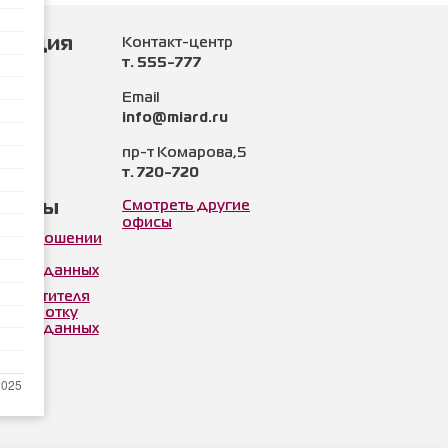
рмация
Контакт-центр
т. 555-777
нии
Email
info@miard.ru
и
пр-т Комарова,5
т. 720-720
ы
менты
Смотреть другие
офисы
а в отношении
ки
льных данных
 посетителя
 обработку
льных данных