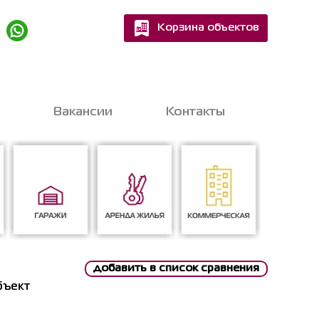
Корзина объектов
Квартир
Домов
Вакансии
Контакты
шитесь на бесплатную
nline-консультацию
с экспертом
добавить в список сравнения
Гаражи
Аренда жилья
Коммерческая
бъект
ен на обработку персональных