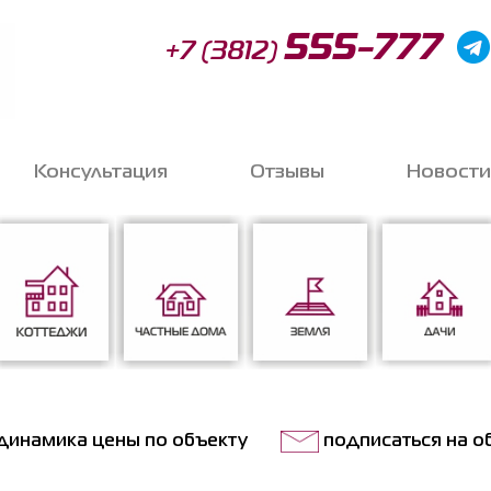
555-777
+7 (3812)
Консультация
Отзывы
Новости
Запи
o
Коттеджи
Частные дома
Земля
Дачи
динамика цены по объекту
подписаться на о
Соглас
данных
*