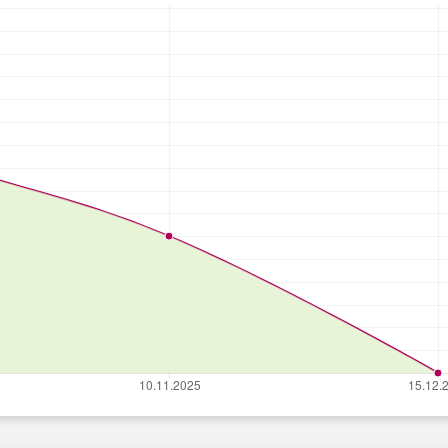
Каталог
Услуги
Инфо
Квартиры
Ипотека
О компа
Новостройки
Стоимость услуг
Награды
Коттеджи
Оценка недвижимости
Ваканси
Частные дома
Специальные акции
Новости
Земля
Юридические услуги
Контакт
Гаражи
Консультация
Доку
Дачи
Оставить заявку
Политик
обработ
Коммерческая
персона
Аренда
Согласие
сайта на
Квартир
персона
Домов
Коммерческая