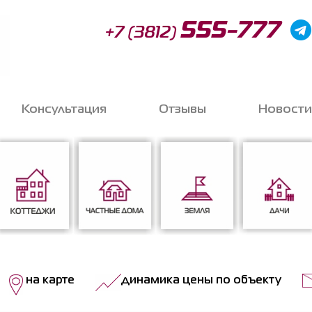
555-777
+7 (3812)
Консультация
Отзывы
Новости
Запи
o
Коттеджи
Частные дома
Земля
Дачи
на карте
динамика цены по объекту
Соглас
данных
*