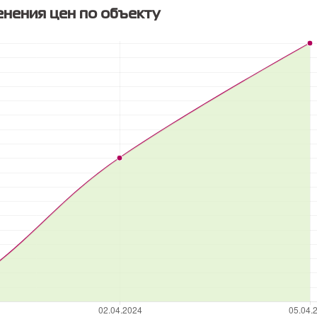
нения цен по объекту
Каталог
Услуги
Инфо
Квартиры
Ипотека
О компа
Новостройки
Стоимость услуг
Награды
Коттеджи
Оценка недвижимости
Ваканси
Частные дома
Специальные акции
Новости
Земля
Юридические услуги
Контакт
Гаражи
Консультация
Доку
Дачи
Оставить заявку
Политик
обработ
Коммерческая
персона
Аренда
Согласие
сайта на
Квартир
персона
Домов
Коммерческая