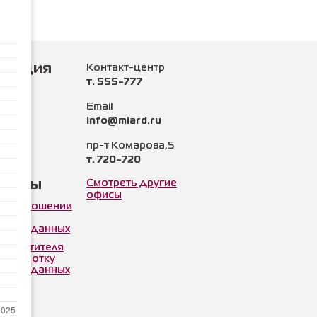
рмация
Контакт-центр
т. 555-777
нии
Email
info@miard.ru
и
пр-т Комарова,5
т. 720-720
ы
менты
Смотреть другие
офисы
а в отношении
ки
льных данных
 посетителя
 обработку
льных данных