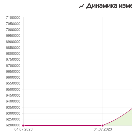
Динамика изме
ПОБЕДИТЕЛЬ
в номинации
«Лучшая риэлторская
организация
на первичном рынке жилья»
По версии
Всероссийского
жилищного конгресса
© 2026 — Агентство недвижимости
Миард
Все права на любые материалы,
опубликованные на сайте, защищены