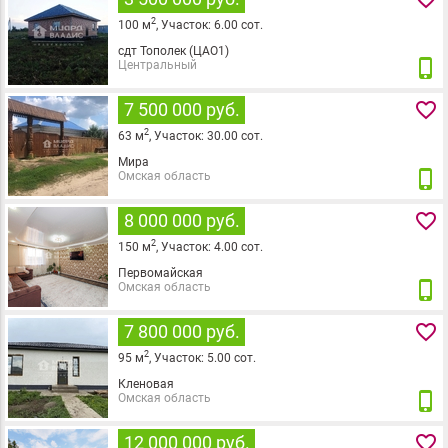
2
100
м
,
Участок:
6.00
сот.
сдт Тополек (ЦАО1)
phone_iphone
Центральный
favorite_border
7 500 000 руб.
2
63
м
,
Участок:
30.00
сот.
Мира
phone_iphone
Омская область
favorite_border
8 000 000 руб.
2
150
м
,
Участок:
4.00
сот.
Первомайская
phone_iphone
Омская область
favorite_border
7 800 000 руб.
2
95
м
,
Участок:
5.00
сот.
Кленовая
phone_iphone
Омская область
favorite_border
12 000 000 руб.