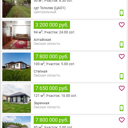
50
м
,
Участок:
6.30
сот.
сдт Тополек (ЦАО1)
phone_iphone
Центральный
favorite_border
3 200 000 руб.
2
94
м
,
Участок:
24.00
сот.
Алтайская
phone_iphone
Омская область
favorite_border
7 800 000 руб.
2
100
м
,
Участок:
5.00
сот.
Степная
phone_iphone
Омская область
favorite_border
7 650 000 руб.
2
121
м
,
Участок:
10.00
сот.
Заречная
phone_iphone
Омская область
favorite_border
7 800 000 руб.
2
95
м
,
Участок:
5.00
сот.