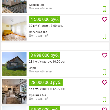
Березовая
phone_iphone
Омская область
favorite_border
4 500 000 руб.
2
39
м
,
Участок:
3.00
сот.
Северная 8-я
phone_iphone
Центральный
favorite_border
3 998 000 руб.
2
231
м
,
Участок:
10.00
сот.
Заря
phone_iphone
Омская область
favorite_border
28 000 000 руб.
2
465
м
,
Участок:
12.00
сот.
Крайняя 6-я
phone_iphone
Центральный
favorite_border
3 500 000 руб.