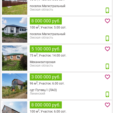
поселок Магистральный
phone_iphone
Омская область
favorite_border
8 000 000 руб.
2
100
м
,
Участок:
5.00
сот.
поселок Магистральный
phone_iphone
Омская область
favorite_border
5 100 000 руб.
2
75
м
,
Участок:
14.00
сот.
Механизаторская
phone_iphone
Омская область
favorite_border
3 000 000 руб.
2
96
м
,
Участок:
6.00
сот.
сдт Путеец-1 (ЛАО)
phone_iphone
Ленинский
favorite_border
8 000 000 руб.
2
100
м
,
Участок:
6.00
сот.