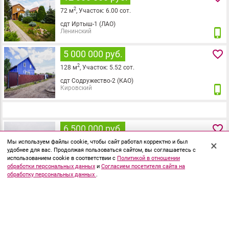
2
72
м
,
Участок:
6.00
сот.
сдт Иртыш-1 (ЛАО)
phone_iphone
Ленинский
favorite_border
5 000 000 руб.
2
128
м
,
Участок:
5.52
сот.
сдт Содружество-2 (КАО)
phone_iphone
Кировский
favorite_border
6 500 000 руб.
2
Мы используем файлы cookie, чтобы сайт работал корректно и был
128
м
,
Участок:
7.00
сот.
×
удобнее для вас. Продолжая пользоваться сайтом, вы соглашаетесь с
Троицкое
использованием cookie в соответствии с
Политикой в отношении
phone_iphone
Омская область
обработки персональных данных
и
Согласием посетителя сайта на
обработку персональных данных
.
favorite_border
6 500 000 руб.
2
125
м
,
Участок:
4.06
сот.
Семиреченский 2-й
phone_iphone
Кировский