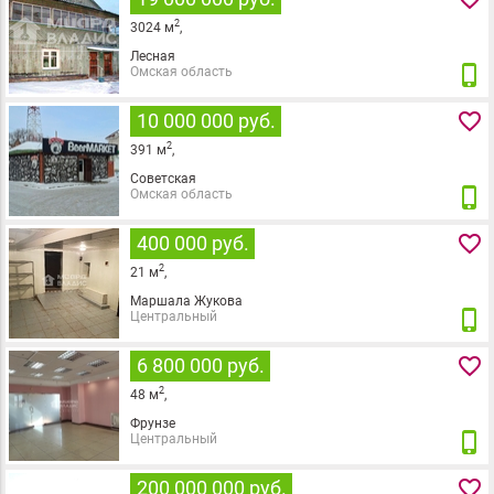
2
3024
м
,
Лесная
phone_iphone
Омская область
favorite_border
10 000 000 руб.
2
391
м
,
Советская
phone_iphone
Омская область
favorite_border
400 000 руб.
2
21
м
,
Маршала Жукова
phone_iphone
Центральный
favorite_border
6 800 000 руб.
2
48
м
,
Фрунзе
phone_iphone
Центральный
favorite_border
200 000 000 руб.