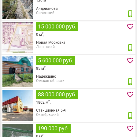
120
м
,
Андрианова
phone_iphone
Советский
favorite_border
15 000 000 руб.
2
0
м
,
Новая Московка
phone_iphone
Ленинский
favorite_border
5 600 000 руб.
2
85
м
,
Надеждино
phone_iphone
Омская область
favorite_border
88 000 000 руб.
2
1802
м
,
Станционная 5-я
phone_iphone
Октябрьский
favorite_border
190 000 руб.
2
0
м
,