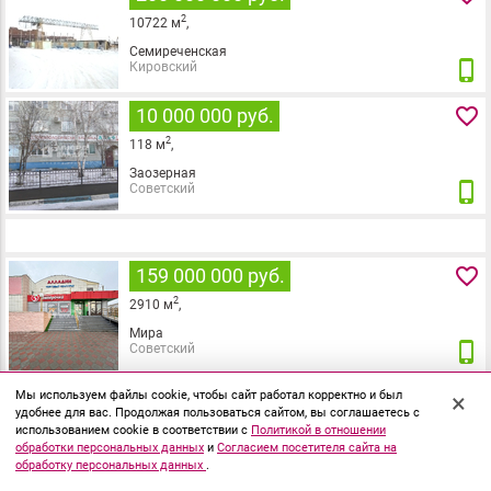
2
10722
м
,
Семиреченская
phone_iphone
Кировский
favorite_border
10 000 000 руб.
2
118
м
,
Заозерная
phone_iphone
Советский
favorite_border
159 000 000 руб.
2
2910
м
,
Мира
phone_iphone
Советский
favorite_border
11 000 000 руб.
Мы используем файлы cookie, чтобы сайт работал корректно и был
×
удобнее для вас. Продолжая пользоваться сайтом, вы соглашаетесь с
2
112
м
,
использованием cookie в соответствии с
Политикой в отношении
обработки персональных данных
и
Согласием посетителя сайта на
Комарова
обработку персональных данных
.
phone_iphone
Кировский