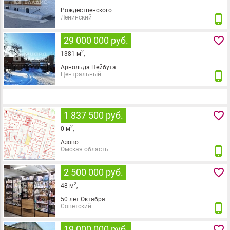
Рождественского
phone_iphone
Ленинский
favorite_border
29 000 000 руб.
2
1381
м
,
Арнольда Нейбута
phone_iphone
Центральный
favorite_border
1 837 500 руб.
2
0
м
,
Азово
phone_iphone
Омская область
favorite_border
2 500 000 руб.
2
48
м
,
50 лет Октября
phone_iphone
Советский
favorite_border
19 000 000 руб.